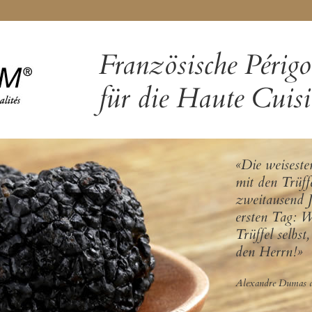
Französische Périgo
für die Haute Cuisi
«Die weiseste
mit den Trüff
zweitausend J
ersten Tag: W
Trüffel selbst
den Herrn!»
Alexandre Dumas d